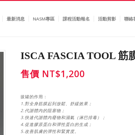
最新消息
NASM專區
課程活動報名
活動剪影
聯絡
ISCA FASCIA TOOL
售價
NT$
1,200
拔罐的作用：
1.對全身筋膜起到放鬆、舒緩效果；
2.代謝體內的阻塞物；
3.快速代謝體內廢物和濕氣（淋巴排毒）；
4.促進膠原蛋白和彈性蛋白的生成；
5.改善肌膚的彈性和緊實度。