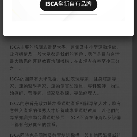
國際運動教練協會，為促進國際運動教育，提升全球專
業運動教育訓練，已培訓將近10萬人以上專業教練，目
前在亞洲國家發展，且在新加坡、香港開始發展，會陸
續持續與國家配合
ISCA主要的培訓族群是大學、連鎖及中小型運動場館、
政府機構及一般大眾都是我們的客戶，我們是目前台灣
最大體系的運動教育培訓機構，在市場占有率至少三分
之一。
ISCA的團隊有大學教授、運動表現專家、健身培訓專
家、運動醫學專家、運動傷害防護員、專科醫師、物理
治療師、營養師、國家級教練、專業經理人。
ISCA的宗旨是致力於培養運動產業相關專業人才，將有
意投入產業的優秀人才培養成專業運動教練，以他們的
專業知識推動台灣運動發展，ISCA不管在師資以及設備
上都有完好健全的體系。
ISCA同時也是國際級教育培訓機構，與其他國際權威組