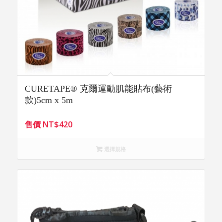
CURETAPE® 克爾運動肌能貼布(藝術
款)5cm x 5m
售價
NT$
420
選擇規格