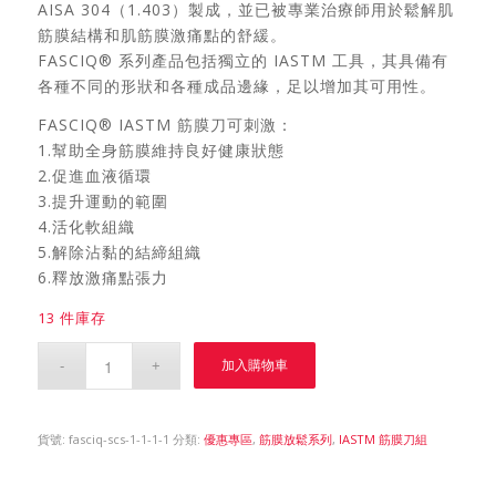
AISA 304（1.403）製成，並已被專業治療師用於鬆解肌
筋膜結構和肌筋膜激痛點的舒緩。
FASCIQ® 系列產品包括獨立的 IASTM 工具，其具備有
各種不同的形狀和各種成品邊緣，足以增加其可用性。
FASCIQ® IASTM 筋膜刀可刺激：
1.幫助全身筋膜維持良好健康狀態
2.促進血液循環
3.提升運動的範圍
4.活化軟組織
5.解除沾黏的結締組織
6.釋放激痛點張力
13 件庫存
加入購物車
貨號:
fasciq-scs-1-1-1-1
分類:
優惠專區
,
筋膜放鬆系列
,
IASTM 筋膜刀組