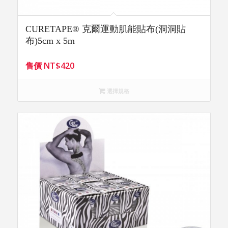
CURETAPE® 克爾運動肌能貼布(洞洞貼
布)5cm x 5m
售價
NT$
420
選擇規格