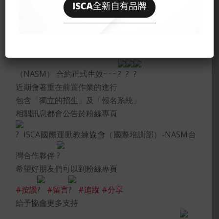
2022年開端先
大家新年快樂
新年祝賀文小編就有好消息要告訴各位啦
ISCA國際運動教練協會與美國國家運動醫學學院
（NASM） 合約正式生效~~~
近期會著重在前置作業的進行
包含「獨立的招生」及「報名系統」
相關訊息都會公告於粉絲專頁
ISCA國際運動教練協會（國際培訓部）-NASM台
灣合作夥伴
希望好朋友們可以到粉絲專頁
#按讚
#留言
#追蹤
#分享
給予協會更多支持