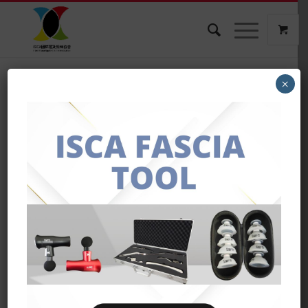
×
等待已久NASM消息來啦
~~~
/
/
2022年1月5日
在：
最新消息