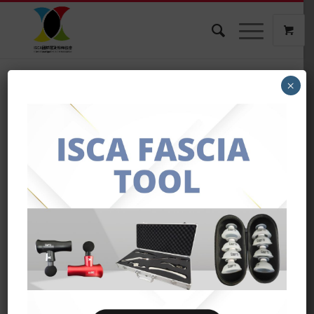
×
凡是參加過ISCA課程的學
員 現在開放課程複訓囉~~
/
/
2026年3月10日
在：
最新消息